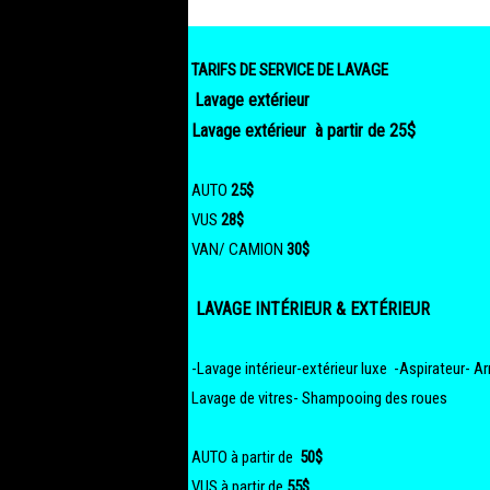
TARIFS DE SERVICE DE LAVAGE
Lavage extérieur
Lavage extérieur à partir de 25$
AUTO
25$
VUS
28$
VAN/ CAMION
30$
LAVAGE INTÉRIEUR & EXTÉRIEUR
-Lavage intérieur-extérieur luxe -Aspirateur- Ar
Lavage de vitres- Shampooing des roues
AUTO à partir de
50$
VUS à partir de
55$