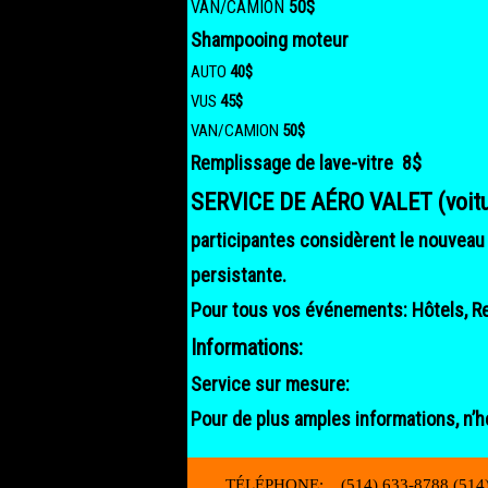
VAN/CAMION
50$
Shampooing moteur
AUTO
40$
VUS
45$
VAN/CAMION
50$
Remplissage de lave-vitre 8$
SERVICE DE AÉRO VALET (voitu
participantes considèrent le nouveau
persistante.
Pour tous vos événements: Hôtels,
R
Informations:
Service sur mesure:
Pour de plus amples informations, n’h
TÉLÉPHONE: (514) 633-8788 (514)