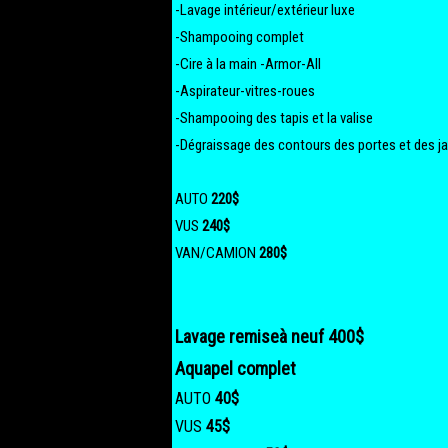
-Lavage intérieur/extérieur luxe
-Shampooing complet
-Cire à la main -Armor-All
-Aspirateur-vitres-roues
-Shampooing des tapis et la valise
-Dégraissage des
contours des portes et des j
AUTO
220$
VUS
240$
VAN/CAMION
280$
Lavage remiseà neuf 400$
Aquapel complet
AUTO
40$
VUS
45$